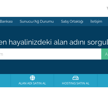
 Bankası
Sunucu/Ağ Durumu
Satış Ortaklığı
İletişim
 hayalinizdeki alan adını sorgula
ALAN ADI SATIN AL
HOSTING SATIN AL