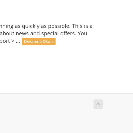
ng as quickly as possible. This is a
bout news and special offers. You
ort > ...
Devamını Oku »