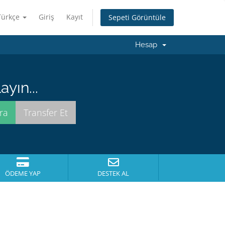
Türkçe
Giriş
Kayıt
Sepeti Görüntüle
Hesap
yın...
ÖDEME YAP
DESTEK AL