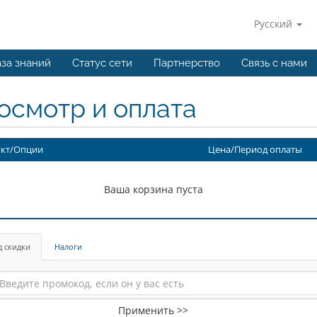
Русский
за знаний
Статус сети
Партнерство
Связь с нами
осмотр и оплата
кт/Опции
Цена/Период оплаты
Ваша корзина пуста
д скидки
Налоги
Применить >>