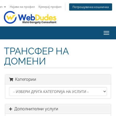
an
Најава на профил
Креирај профил
Потрошувачка кошничка
Вклу
ја
нави
ТРАНСФЕР НА
ДОМЕНИ
Категории
Дополнителни услуги