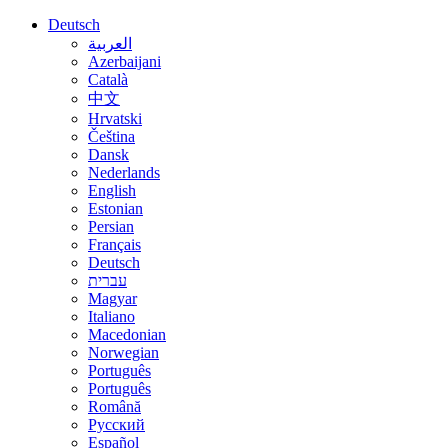
Deutsch
العربية
Azerbaijani
Català
中文
Hrvatski
Čeština
Dansk
Nederlands
English
Estonian
Persian
Français
Deutsch
עברית
Magyar
Italiano
Macedonian
Norwegian
Português
Português
Română
Русский
Español