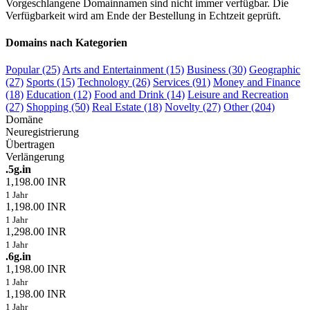
Vorgeschlangene Domainnamen sind nicht immer verfügbar. Die
Verfügbarkeit wird am Ende der Bestellung in Echtzeit geprüft.
Domains nach Kategorien
Popular (25)
Arts and Entertainment (15)
Business (30)
Geographic
(27)
Sports (15)
Technology (26)
Services (91)
Money and Finance
(18)
Education (12)
Food and Drink (14)
Leisure and Recreation
(27)
Shopping (50)
Real Estate (18)
Novelty (27)
Other (204)
Domäne
Neuregistrierung
Übertragen
Verlängerung
.5g.in
1,198.00 INR
1 Jahr
1,198.00 INR
1 Jahr
1,298.00 INR
1 Jahr
.6g.in
1,198.00 INR
1 Jahr
1,198.00 INR
1 Jahr