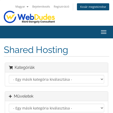
Magyar
Bejelentkezés
Regisztráció
Kosár megtekintése
Váltá
a
navig
Shared Hosting
Kategóriák
Műveletek