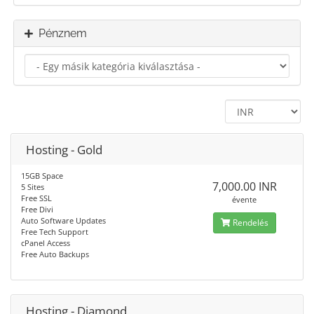
Pénznem
Hosting - Gold
15GB Space
7,000.00 INR
5 Sites
Free SSL
évente
Free Divi
Auto Software Updates
Rendelés
Free Tech Support
cPanel Access
Free Auto Backups
Hosting - Diamond