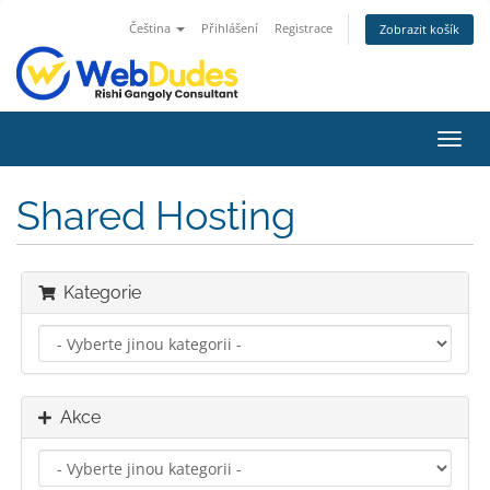
Čeština
Přihlášení
Registrace
Zobrazit košík
Přep
navig
Shared Hosting
Kategorie
Akce