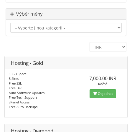
Výběr měny
Hosting - Gold
15GB Space
7,000.00 INR
5 Sites
Free SSL
Ročně
Free Divi
Auto Software Updates
Objednat
Free Tech Support
cPanel Access
Free Auto Backups
Hosting - Diamond