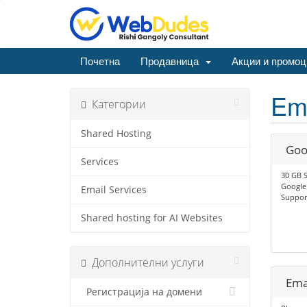
Почетна
Продавница
Акции и промоц
Ema
Категории
Shared Hosting
Goo
Services
30 GB S
Google 
Email Services
Suppor
Shared hosting for AI Websites
Дополнителни услуги
Ema
Регистрација на домени