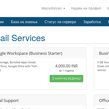
Macedonian
Најава на профил
ии
База на знаења
Статус на сервери
Заработка
il Services
gle Workspace (Business Starter)
Busi
torage, Bundled Apps Gmail,
5 GB Sto
4,000.00 INR
Docs, Google Drive with Tech
Email on
t
service
за 1 година
НАРАЧАЈ ВЕДНАШ
il Support
Offic