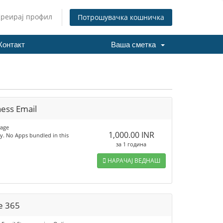
Креирај профил
Потрошувачка кошничка
Контакт
Ваша сметка
ness Email
rage
1,000.00 INR
ly. No Apps bundled in this
за 1 година
НАРАЧАЈ ВЕДНАШ
e 365