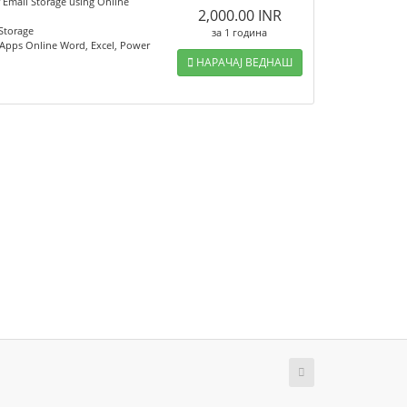
 Email Storage using Online
2,000.00 INR
 Storage
за 1 година
Apps Online Word, Excel, Power
НАРАЧАЈ ВЕДНАШ