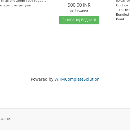
 Email and Zoom Tech Support
50 GB for
500.00 INR
te is per user per year
Outlook
1 TB File
за 1 година
Bundled 
Point
НАРАЧАЈ ВЕДНАШ
Powered by
WHMCompleteSolution
ржани.