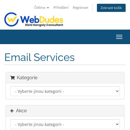
Čeština
Přihlášení
Registrace
Zobrazit košík
Přep
navig
Email Services
Kategorie
Akce